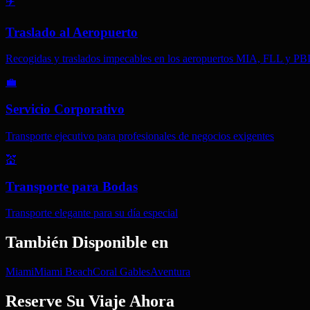
✈️
Traslado al Aeropuerto
Recogidas y traslados impecables en los aeropuertos MIA, FLL y PB
💼
Servicio Corporativo
Transporte ejecutivo para profesionales de negocios exigentes
💒
Transporte para Bodas
Transporte elegante para su día especial
También Disponible en
Miami
Miami Beach
Coral Gables
Aventura
Reserve Su Viaje Ahora