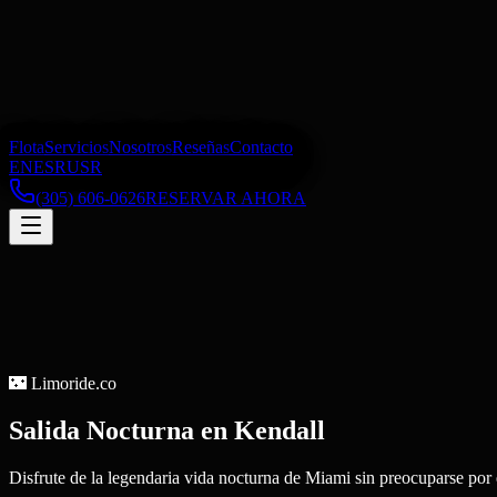
Flota
Servicios
Nosotros
Reseñas
Contacto
EN
ES
RU
SR
(305) 606-0626
RESERVAR AHORA
🌃
Limoride.co
Salida Nocturna
en
Kendall
Disfrute de la legendaria vida nocturna de Miami sin preocuparse por e