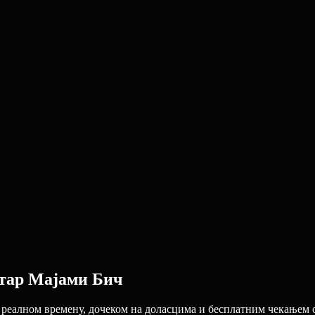
тар Мајами Бич
у реалном времену, дочеком на доласцима и бесплатним чекањем