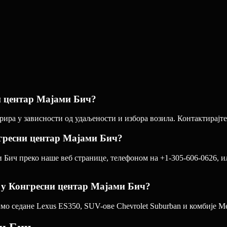
и центар Мајами Бич?
ра у зависности од удаљености и избора возила. Контактирајте 
гресни центар Мајами Бич?
Бич преко наше веб странице, телефоном на +1-305-606-0626, ил
р у Конгресни центар Мајами Бич?
о седане Lexus ES350, SUV-ове Chevrolet Suburban и комбије Mer