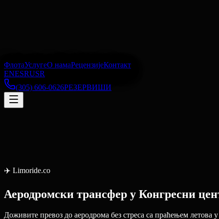
Флота
Услуге
О нама
Рецензије
Контакт
EN
ES
RU
SR
(305) 606-0626
РЕЗЕРВИШИ
✈️
Limoride.co
Аеродромски трансфер
у
Конгресни цен
Доживите превоз до аеродрома без стреса са праћењем летова 