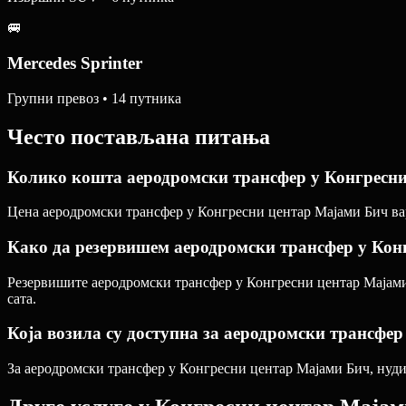
🚐
Mercedes Sprinter
Групни превоз • 14 путника
Често постављана питања
Колико кошта аеродромски трансфер у Конгресн
Цена аеродромски трансфер у Конгресни центар Мајами Бич вари
Како да резервишем аеродромски трансфер у Кон
Резервишите аеродромски трансфер у Конгресни центар Мајами 
сата.
Која возила су доступна за аеродромски трансфе
За аеродромски трансфер у Конгресни центар Мајами Бич, нудим