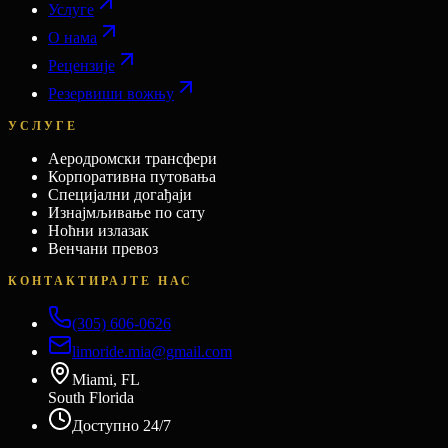
Услуге
О нама
Рецензије
Резервиши вожњу
УСЛУГЕ
Аеродромски трансфери
Корпоративна путовања
Специјални догађаји
Изнајмљивање по сату
Ноћни излазак
Венчани превоз
КОНТАКТИРАЈТЕ НАС
(305) 606-0626
limoride.mia@gmail.com
Miami, FL
South Florida
Доступно 24/7