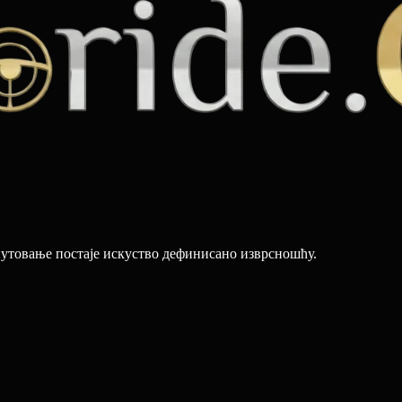
путовање постаје искуство дефинисано изврсношћу.