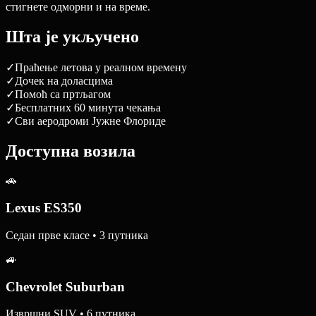
стигнете одморни и на време.
Шта је укључено
✓
Праћење летова у реалном времену
✓
Дочек на доласцима
✓
Помоћ са пртљагом
✓
Бесплатних 60 минута чекања
✓
Сви аеродроми Јужне Флориде
Доступна возила
🚗
Lexus ES350
Седан прве класе • 3 путника
🚙
Chevrolet Suburban
Извршни SUV • 6 путника