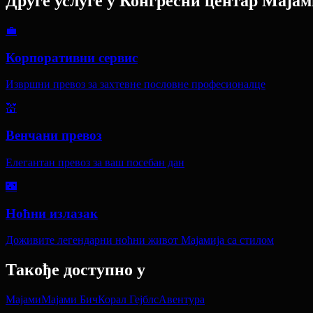
Друге услуге у
Конгресни центар Мајам
💼
Корпоративни сервис
Извршни превоз за захтевне пословне професионалце
💒
Венчани превоз
Елегантан превоз за ваш посебан дан
🌃
Ноћни излазак
Доживите легендарни ноћни живот Мајамија са стилом
Такође доступно у
Мајами
Мајами Бич
Корал Гејблс
Авентура