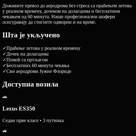
Доживите превоз до аеродрома без стреса са праћењем летова
у реалном времену, дочеком на доласцима и бесплатним
чекањем од 60 минута. Наши професионални шофери
осигуравају да стигнете одморни и на време.
Шта је укључено
✓
Праћење летова у реалном времену
✓
Дочек на доласцима
✓
Помоћ са пртљагом
✓
Бесплатних 60 минута чекања
✓
Сви аеродроми Јужне Флориде
Доступна возила
🚗
Lexus ES350
Седан прве класе • 3 путника
🚙