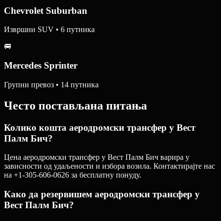
Chevrolet Suburban
Извршни SUV • 6 путника
🚐
Mercedes Sprinter
Групни превоз • 14 путника
Често постављана питања
Колико кошта аеродромски трансфер у Вест
Палм Бич?
Цена аеродромски трансфер у Вест Палм Бич варира у
зависности од удаљености и избора возила. Контактирајте нас
на +1-305-606-0626 за бесплатну понуду.
Како да резервишем аеродромски трансфер у
Вест Палм Бич?