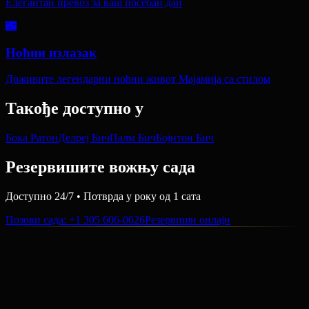
Елегантан превоз за ваш посебан дан
🌃
Ноћни излазак
Доживите легендарни ноћни живот Мајамија са стилом
Такође доступно у
Бока Ратон
Делреј Бич
Палм Бич
Бојнтон Бич
Резервишите вожњу сада
Доступно 24/7 • Потврда у року од 1 сата
Позови сада
: +1 305 606-0626
Резервиши онлајн