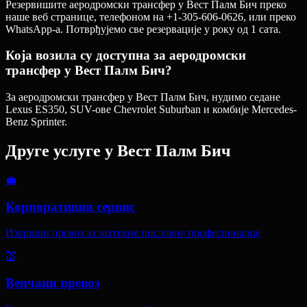
Резервишите аеродромски трансфер у Вест Палм Бич преко
наше веб странице, телефоном на +1-305-606-0626, или преко
WhatsApp-а. Потврђујемо све резервације у року од 1 сата.
Која возила су доступна за аеродромски
трансфер у Вест Палм Бич?
За аеродромски трансфер у Вест Палм Бич, нудимо седане
Lexus ES350, SUV-ове Chevrolet Suburban и комбије Mercedes-
Benz Sprinter.
Друге услуге у
Вест Палм Бич
💼
Корпоративни сервис
Извршни превоз за захтевне пословне професионалце
💒
Венчани превоз