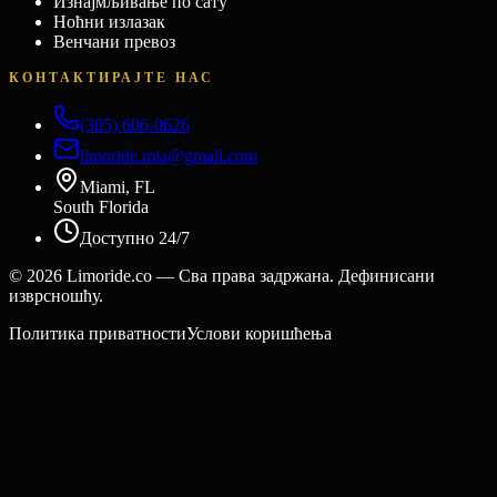
Изнајмљивање по сату
Ноћни излазак
Венчани превоз
КОНТАКТИРАЈТЕ НАС
(305) 606-0626
limoride.mia@gmail.com
Miami, FL
South Florida
Доступно 24/7
©
2026
Limoride.co — Сва права задржана. Дефинисани
изврсношћу.
Политика приватности
Услови коришћења