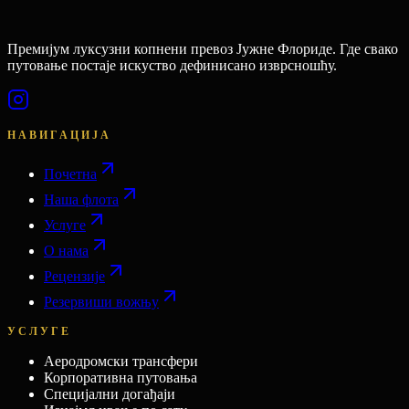
Премијум луксузни копнени превоз Јужне Флориде. Где свако
путовање постаје искуство дефинисано изврсношћу.
НАВИГАЦИЈА
Почетна
Наша флота
Услуге
О нама
Рецензије
Резервиши вожњу
УСЛУГЕ
Аеродромски трансфери
Корпоративна путовања
Специјални догађаји