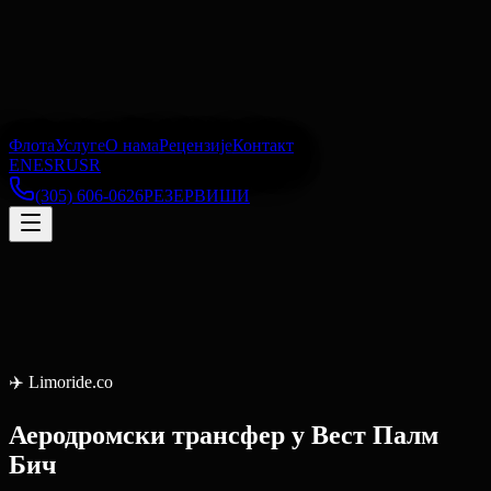
Флота
Услуге
О нама
Рецензије
Контакт
EN
ES
RU
SR
(305) 606-0626
РЕЗЕРВИШИ
✈️
Limoride.co
Аеродромски трансфер
у
Вест Палм
Бич