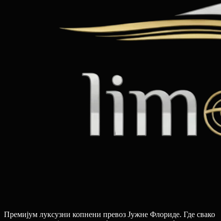
Премијум луксузни копнени превоз Јужне Флориде. Где свако