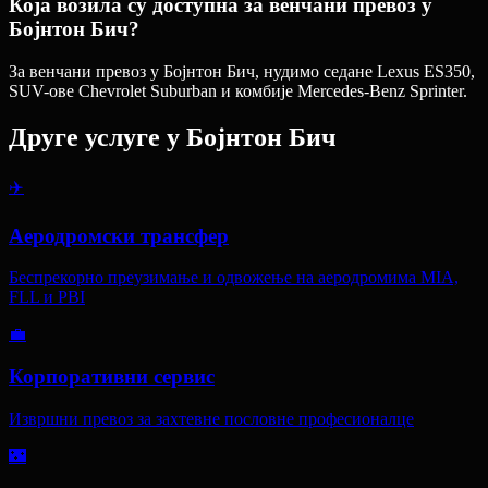
Која возила су доступна за венчани превоз у
Бојнтон Бич?
За венчани превоз у Бојнтон Бич, нудимо седане Lexus ES350,
SUV-ове Chevrolet Suburban и комбије Mercedes-Benz Sprinter.
Друге услуге у
Бојнтон Бич
✈️
Аеродромски трансфер
Беспрекорно преузимање и одвожење на аеродромима MIA,
FLL и PBI
💼
Корпоративни сервис
Извршни превоз за захтевне пословне професионалце
🌃