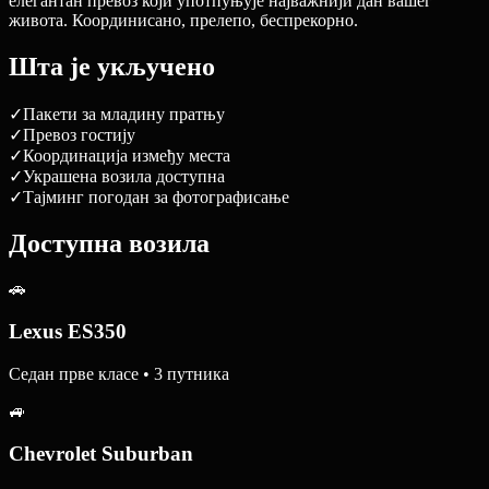
елегантан превоз који употпуњује најважнији дан вашег
живота. Координисано, прелепо, беспрекорно.
Шта је укључено
✓
Пакети за младину пратњу
✓
Превоз гостију
✓
Координација између места
✓
Украшена возила доступна
✓
Тајминг погодан за фотографисање
Доступна возила
🚗
Lexus ES350
Седан прве класе • 3 путника
🚙
Chevrolet Suburban