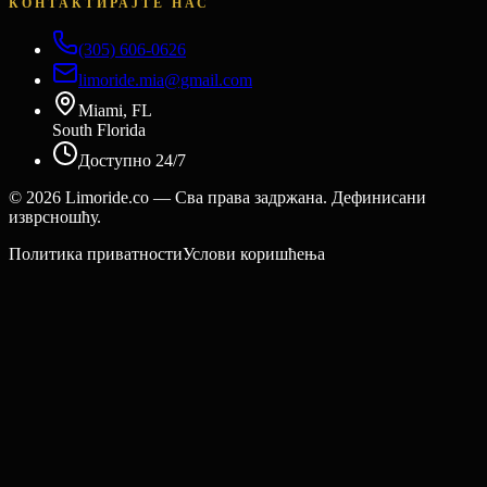
КОНТАКТИРАЈТЕ НАС
(305) 606-0626
limoride.mia@gmail.com
Miami, FL
South Florida
Доступно 24/7
©
2026
Limoride.co — Сва права задржана. Дефинисани
изврсношћу.
Политика приватности
Услови коришћења