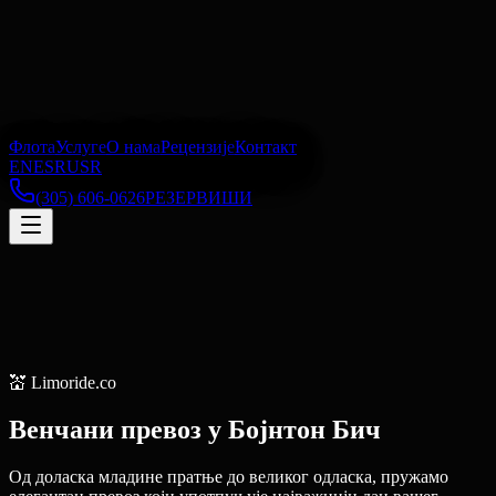
Флота
Услуге
О нама
Рецензије
Контакт
EN
ES
RU
SR
(305) 606-0626
РЕЗЕРВИШИ
💒
Limoride.co
Венчани превоз
у
Бојнтон Бич
Од доласка младине пратње до великог одласка, пружамо