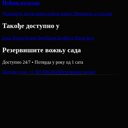
Ноћни излазак
Доживите легендарни ноћни живот Мајамија са стилом
Такође доступно у
Бока Ратон
Делреј Бич
Палм Бич
Вест Палм Бич
Резервишите вожњу сада
Доступно 24/7 • Потврда у року од 1 сата
Позови сада
: +1 305 606-0626
Резервиши онлајн