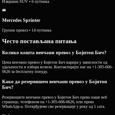
Извршни SUV • 6 путника
🚐
Mercedes Sprinter
Групни превоз • 14 путника
Често постављана питања
Колико кошта венчани превоз у Бојнтон Бич?
Цена венчани превоз у Бојнтон Бич варира у зависности од
удаљености и избора возила. Контактирајте нас на +1-305-606-
0626 за бесплатну понуду.
Како да резервишем венчани превоз у Бојнтон
Бич?
Резервишите венчани превоз у Бојнтон Бич преко наше веб
странице, телефоном на +1-305-606-0626, или преко
WhatsApp-а. Потврђујемо све резервације у року од 1 сата.