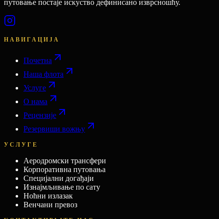
путовање постаје искуство дефинисано изврсношћу.
НАВИГАЦИЈА
Почетна
Наша флота
Услуге
О нама
Рецензије
Резервиши вожњу
УСЛУГЕ
Аеродромски трансфери
Корпоративна путовања
Специјални догађаји
Изнајмљивање по сату
Ноћни излазак
Венчани превоз