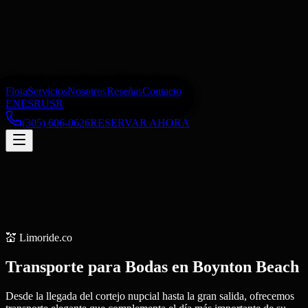
Flota
Servicios
Nosotros
Reseñas
Contacto
EN
ES
RU
SR
(305) 606-0626
RESERVAR AHORA
💒
Limoride.co
Transporte para Bodas
en
Boynton Beach
Desde la llegada del cortejo nupcial hasta la gran salida, ofrecemos