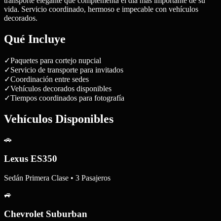
transporte elegante que complementa el día más importante de su
vida. Servicio coordinado, hermoso e impecable con vehículos
decorados.
Qué Incluye
✓
Paquetes para cortejo nupcial
✓
Servicio de transporte para invitados
✓
Coordinación entre sedes
✓
Vehículos decorados disponibles
✓
Tiempos coordinados para fotografía
Vehículos Disponibles
🚗
Lexus ES350
Sedán Primera Clase • 3 Pasajeros
🚙
Chevrolet Suburban