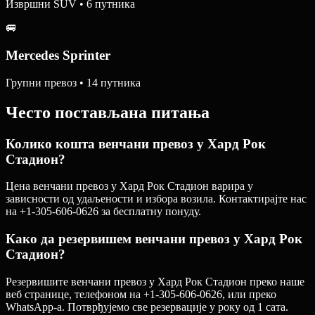
Извршни SUV • 6 путника
🚐
Mercedes Sprinter
Групни превоз • 14 путника
Често постављана питања
Колико кошта венчани превоз у Хард Рок
Стадион?
Цена венчани превоз у Хард Рок Стадион варира у
зависности од удаљености и избора возила. Контактирајте нас
на +1-305-606-0626 за бесплатну понуду.
Како да резервишем венчани превоз у Хард Рок
Стадион?
Резервишите венчани превоз у Хард Рок Стадион преко наше
веб странице, телефоном на +1-305-606-0626, или преко
WhatsApp-а. Потврђујемо све резервације у року од 1 сата.