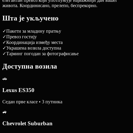
елегантан превоз који употпуњује најважнији дан вашег
живота. Координисано, прелепо, беспрекорно.
Шта је укључено
✓
Пакети за младину пратњу
✓
Превоз гостију
✓
Координација између места
✓
Украшена возила доступна
✓
Тајминг погодан за фотографисање
Доступна возила
🚗
Lexus ES350
Седан прве класе • 3 путника
🚙
Chevrolet Suburban