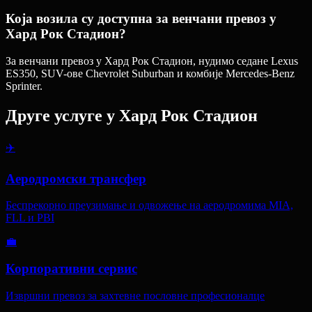
Која возила су доступна за венчани превоз у
Хард Рок Стадион?
За венчани превоз у Хард Рок Стадион, нудимо седане Lexus
ES350, SUV-ове Chevrolet Suburban и комбије Mercedes-Benz
Sprinter.
Друге услуге у
Хард Рок Стадион
✈️
Аеродромски трансфер
Беспрекорно преузимање и одвожење на аеродромима MIA,
FLL и PBI
💼
Корпоративни сервис
Извршни превоз за захтевне пословне професионалце