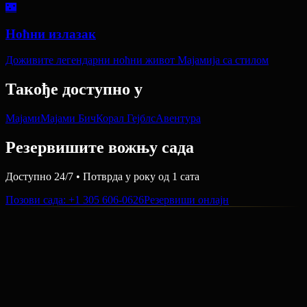
🌃
Ноћни излазак
Доживите легендарни ноћни живот Мајамија са стилом
Такође доступно у
Мајами
Мајами Бич
Корал Гејблс
Авентура
Резервишите вожњу сада
Доступно 24/7 • Потврда у року од 1 сата
Позови сада
: +1 305 606-0626
Резервиши онлајн