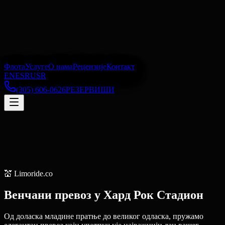
Флота
Услуге
О нама
Рецензије
Контакт
EN
ES
RU
SR
(305) 606-0626
РЕЗЕРВИШИ
💒
Limoride.co
Венчани превоз
у
Хард Рок Стадион
Од доласка младине пратње до великог одласка, пружамо