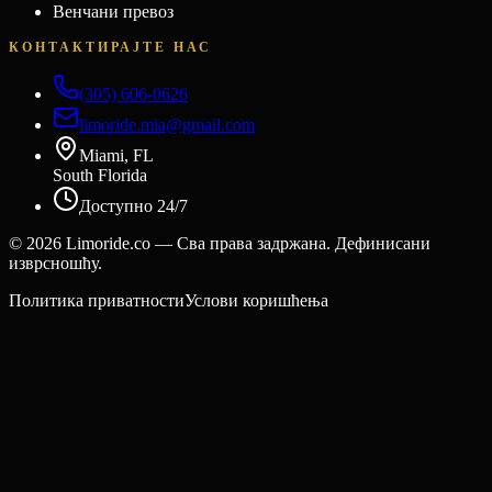
Венчани превоз
КОНТАКТИРАЈТЕ НАС
(305) 606-0626
limoride.mia@gmail.com
Miami, FL
South Florida
Доступно 24/7
©
2026
Limoride.co — Сва права задржана. Дефинисани
изврсношћу.
Политика приватности
Услови коришћења