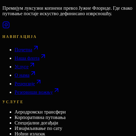
Премијум луксузни копнени превоз Јужне Флориде. Где свако
путовање постаје искуство дефинисано изврсношћу.
НАВИГАЦИЈА
Почетна
Наша флота
Услуге
О нама
Рецензије
Резервиши вожњу
УСЛУГЕ
Аеродромски трансфери
Корпоративна путовања
Специјални догађаји
Изнајмљивање по сату
Ноћни излазак