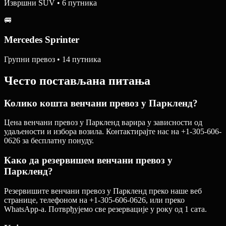
Извршни SUV • 6 путника
🚐
Mercedes Sprinter
Групни превоз • 14 путника
Често постављана питања
Колико кошта венчани превоз у Паркленд?
Цена венчани превоз у Паркленд варира у зависности од
удаљености и избора возила. Контактирајте нас на +1-305-606-
0626 за бесплатну понуду.
Како да резервишем венчани превоз у
Паркленд?
Резервишите венчани превоз у Паркленд преко наше веб
странице, телефоном на +1-305-606-0626, или преко
WhatsApp-а. Потврђујемо све резервације у року од 1 сата.