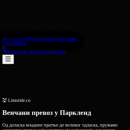
Флота
Услуге
О нама
Рецензије
Контакт
EN
ES
RU
SR
(305) 606-0626
РЕЗЕРВИШИ
💒
Limoride.co
Венчани превоз
у
Паркленд
Од доласка младине пратње до великог одласка, пружамо