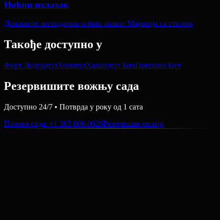
Ноћни излазак
Доживите легендарни ноћни живот Мајамија са стилом
Такође доступно у
Форт Лодердејл
Холивуд
Халандејл Бич
Помпано Бич
Резервишите вожњу сада
Доступно 24/7 • Потврда у року од 1 сата
Позови сада
: +1 305 606-0626
Резервиши онлајн