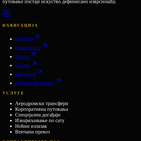
путовање постаје искуство дефинисано изврсношћу.
НАВИГАЦИЈА
Почетна
Наша флота
Услуге
О нама
Рецензије
Резервиши вожњу
УСЛУГЕ
Аеродромски трансфери
Корпоративна путовања
Специјални догађаји
Изнајмљивање по сату
Ноћни излазак
Венчани превоз