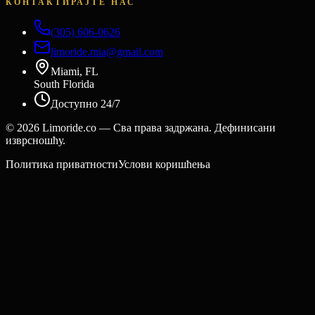
КОНТАКТИРАЈТЕ НАС
(305) 606-0626
limoride.mia@gmail.com
Miami, FL
South Florida
Доступно 24/7
©
2026
Limoride.co — Сва права задржана. Дефинисани
изврсношћу.
Политика приватности
Услови коришћења