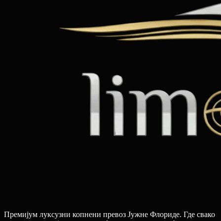
Премијум луксузни копнени превоз Јужне Флориде. Где свако