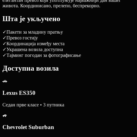
елегантан превоз који употпуњује најважнији дан вашег
живота. Координисано, прелепо, беспрекорно.
Шта је укључено
✓
Пакети за младину пратњу
✓
Превоз гостију
✓
Координација између места
✓
Украшена возила доступна
✓
Тајминг погодан за фотографисање
Доступна возила
🚗
Lexus ES350
Седан прве класе • 3 путника
🚙
Chevrolet Suburban