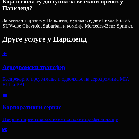
Која возила су доступна за венчани превоз у
Паркленд?
За венчани превоз у Паркленд, нудимо седане Lexus ES350,
SUV-ове Chevrolet Suburban и комбије Mercedes-Benz Sprinter.
Друге услуге у
Паркленд
✈️
Аеродромски трансфер
Беспрекорно преузимање и одвожење на аеродромима MIA,
FLL и PBI
💼
Корпоративни сервис
Извршни превоз за захтевне пословне професионалце
🌃