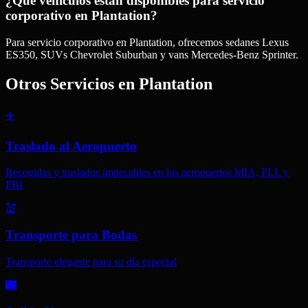
¿Qué vehículos están disponibles para servicio
corporativo en Plantation?
Para servicio corporativo en Plantation, ofrecemos sedanes Lexus
ES350, SUVs Chevrolet Suburban y vans Mercedes-Benz Sprinter.
Otros Servicios en
Plantation
✈️
Traslado al Aeropuerto
Recogidas y traslados impecables en los aeropuertos MIA, FLL y
PBI
💒
Transporte para Bodas
Transporte elegante para su día especial
🌃