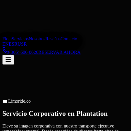
Flota
Servicios
Nosotros
Reseñas
Contacto
EN
ES
RU
SR
(305) 606-0626
RESERVAR AHORA
💼
Limoride.co
Servicio Corporativo
en
Plantation
Eleve su imagen corporativa con nuestro transporte ejecutivo