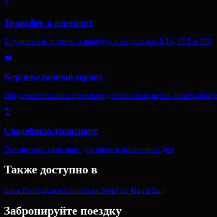
✈️
Трансфер в аэропорт
Безупречные встречи и проводы в аэропортах MIA, FLL и PBI
💼
Корпоративный сервис
Представительский транспорт для взыскательных бизнес-проф
💒
Свадебный транспорт
Элегантный транспорт для вашего особенного дня
Также доступно в
Бока-Ратон
Делрей-Бич
Палм-Бич
Уэст-Палм-Бич
Забронируйте поездку