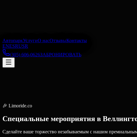
Автопарк
Услуги
О нас
Отзывы
Контакты
EN
ES
RU
SR
(305) 606-0626
ЗАБРОНИРОВАТЬ
🎉
Limoride.co
Специальные мероприятия
в
Веллингт
Сделайте ваше торжество незабываемым с нашим премиальным 