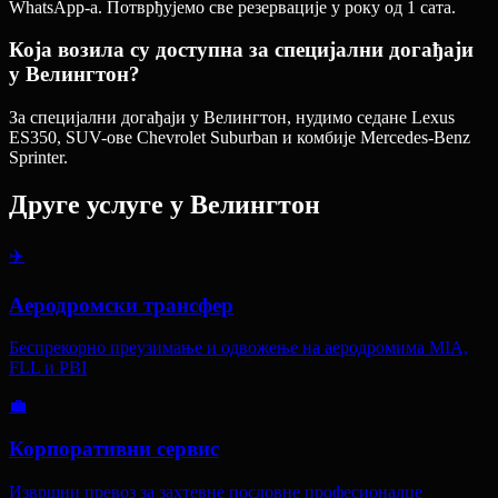
WhatsApp-а. Потврђујемо све резервације у року од 1 сата.
Која возила су доступна за специјални догађаји
у Велингтон?
За специјални догађаји у Велингтон, нудимо седане Lexus
ES350, SUV-ове Chevrolet Suburban и комбије Mercedes-Benz
Sprinter.
Друге услуге у
Велингтон
✈️
Аеродромски трансфер
Беспрекорно преузимање и одвожење на аеродромима MIA,
FLL и PBI
💼
Корпоративни сервис
Извршни превоз за захтевне пословне професионалце