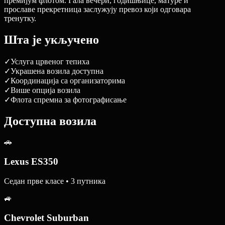
премијум флотом. Гала вечери, годишњице, матуре и
прославе прекретница заслужују превоз који одговара
тренутку.
Шта је укључено
✓
Услуга црвеног тепиха
✓
Украшена возила доступна
✓
Координација са организаторима
✓
Више опција возила
✓
Флота спремна за фотографисање
Доступна возила
🚗
Lexus ES350
Седан прве класе • 3 путника
🚙
Chevrolet Suburban