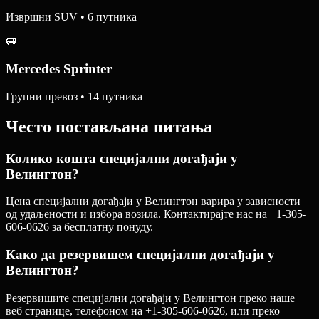
Извршни SUV • 6 путника
🚐
Mercedes Sprinter
Групни превоз • 14 путника
Често постављана питања
Колико кошта специјални догађаји у
Велингтон?
Цена специјални догађаји у Велингтон варира у зависности
од удаљености и избора возила. Контактирајте нас на +1-305-
606-0626 за бесплатну понуду.
Како да резервишем специјални догађаји у
Велингтон?
Резервишите специјални догађаји у Велингтон преко наше
веб странице, телефоном на +1-305-606-0626, или преко