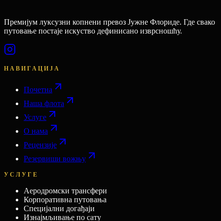
Премијум луксузни копнени превоз Јужне Флориде. Где свако
путовање постаје искуство дефинисано изврсношћу.
НАВИГАЦИЈА
Почетна
Наша флота
Услуге
О нама
Рецензије
Резервиши вожњу
УСЛУГЕ
Аеродромски трансфери
Корпоративна путовања
Специјални догађаји
Изнајмљивање по сату