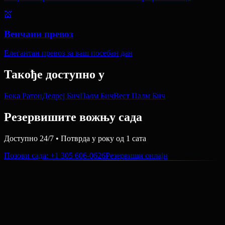
💒
Венчани превоз
Елегантан превоз за ваш посебан дан
Такође доступно у
Бока Ратон
Делреј Бич
Палм Бич
Вест Палм Бич
Резервишите вожњу сада
Доступно 24/7 • Потврда у року од 1 сата
Позови сада
: +1 305 606-0626
Резервиши онлајн