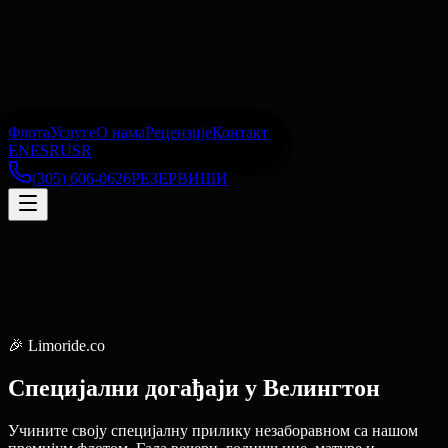
Флота
Услуге
О нама
Рецензије
Контакт
EN
ES
RU
SR
(305) 606-0626
РЕЗЕРВИШИ
🎉
Limoride.co
Специјални догађаји
у
Велингтон
Учините своју специјалну прилику незаборавном са нашом