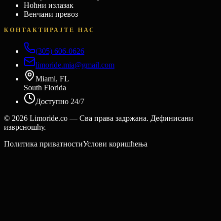
Ноћни излазак
Венчани превоз
КОНТАКТИРАЈТЕ НАС
(305) 606-0626
limoride.mia@gmail.com
Miami, FL
South Florida
Доступно 24/7
©
2026
Limoride.co — Сва права задржана. Дефинисани
изврсношћу.
Политика приватности
Услови коришћења