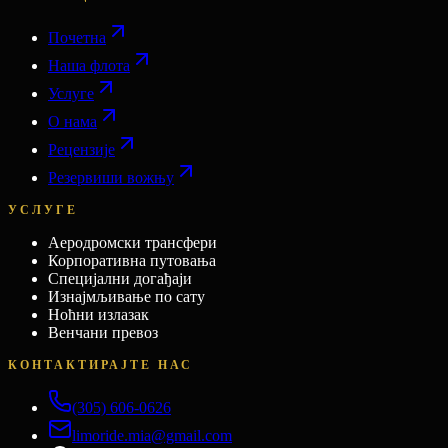
Почетна
Наша флота
Услуге
О нама
Рецензије
Резервиши вожњу
УСЛУГЕ
Аеродромски трансфери
Корпоративна путовања
Специјални догађаји
Изнајмљивање по сату
Ноћни излазак
Венчани превоз
КОНТАКТИРАЈТЕ НАС
(305) 606-0626
limoride.mia@gmail.com