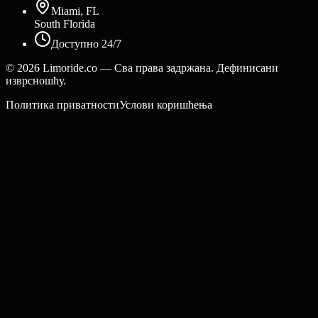
Miami, FL
South Florida
Доступно 24/7
©
2026
Limoride.co — Сва права задржана. Дефинисани
изврсношћу.
Политика приватности
Услови коришћења