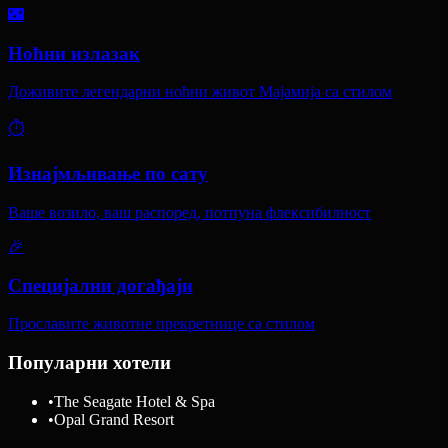
🌃
Ноћни излазак
Доживите легендарни ноћни живот Мајамија са стилом
⏱️
Изнајмљивање по сату
Ваше возило, ваш распоред, потпуна флексибилност
🎉
Специјални догађаји
Прославите животне прекретнице са стилом
Популарни хотели
•
The Seagate Hotel & Spa
•
Opal Grand Resort