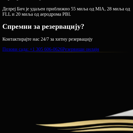
Делреј Бич је удаљен приближно 55 миља од MIA, 28 миља од
FLL и 20 миља од аеродрома PBI.
Спремни за резервацију?
Контактирајте нас 24/7 за хитну резервацију
Позови сада
: +1 305 606-0626
Резервиши онлајн