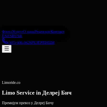
Флота
Услуге
О нама
Рецензије
Контакт
EN
ES
RU
SR
(305) 606-0626
РЕЗЕРВИШИ
Limoride.co
Limo Service in
Делреј Бич
Премијум превоз у Делреј Бичу