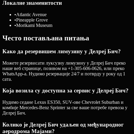
Локалне знаменитости
•
Atlantic Avenue
•
Pineapple Grove
•
Morikami Museum
Често постављана питања
Како да резервишем лимузину у Делреј Бич?
Можете резервисати луксузну лимузину у Делреј Бич преко
наше веб странице, позивом на +1-305-606-0626, или преко
WhatsApp-а. Нудимо резервације 24/7 и потврду у року од 1
сата.
Која возила су доступна за сервис у Делреј Бич?
Нудимо седане Lexus ES350, SUV-ове Chevrolet Suburban и
комбије Mercedes-Benz Sprinter за све ваше потребе превоза у
Делреј Бич.
Колико је Делреј Бич удаљен од међународног
аеродрома Мајами?