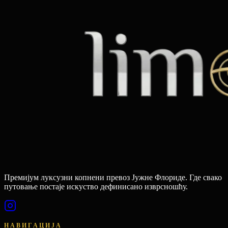
Премијум луксузни копнени превоз Јужне Флориде. Где свако
путовање постаје искуство дефинисано изврсношћу.
НАВИГАЦИЈА