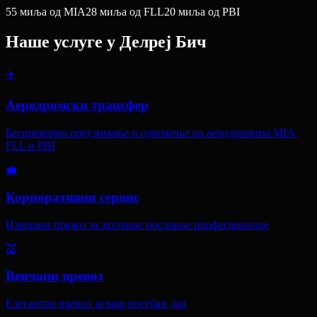
55
миља
од MIA
28
миља
од FLL
20
миља
од PBI
Наше услуге у
Делреј Бич
✈️
Аеродромски трансфер
Беспрекорно преузимање и одвожење на аеродромима MIA,
FLL и PBI
💼
Корпоративни сервис
Извршни превоз за захтевне пословне професионалце
💒
Венчани превоз
Елегантан превоз за ваш посебан дан