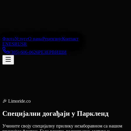
Флота
Услуге
О нама
Рецензије
Контакт
EN
ES
RU
SR
(305) 606-0626
РЕЗЕРВИШИ
🎉
Limoride.co
Специјални догађаји
у
Паркленд
Учините своју специјалну прилику незаборавном са нашом