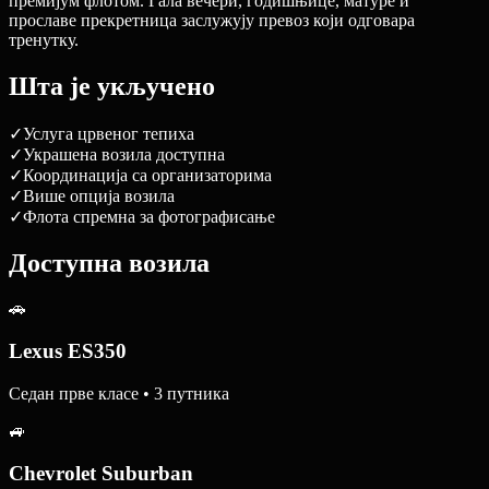
премијум флотом. Гала вечери, годишњице, матуре и
прославе прекретница заслужују превоз који одговара
тренутку.
Шта је укључено
✓
Услуга црвеног тепиха
✓
Украшена возила доступна
✓
Координација са организаторима
✓
Више опција возила
✓
Флота спремна за фотографисање
Доступна возила
🚗
Lexus ES350
Седан прве класе • 3 путника
🚙
Chevrolet Suburban