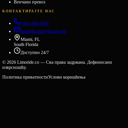
Венчани превоз
КОНТАКТИРАЈТЕ НАС
(305) 606-0626
limoride.mia@gmail.com
Miami, FL
South Florida
Доступно 24/7
©
2026
Limoride.co — Сва права задржана. Дефинисани
изврсношћу.
Политика приватности
Услови коришћења