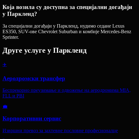
Која возила су доступна за специјални догађаји
у Паркленд?
За специјални догађаји у Паркленд, нудимо седане Lexus
ES350, SUV-ове Chevrolet Suburban и комбије Mercedes-Benz
Sprinter.
Друге услуге у
Паркленд
✈️
Аеродромски трансфер
Беспрекорно преузимање и одвожење на аеродромима MIA,
FLL и PBI
💼
Корпоративни сервис
Извршни превоз за захтевне пословне професионалце