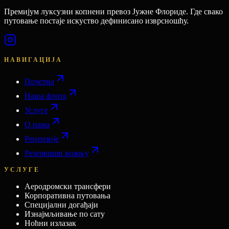
Премијум луксузни копнени превоз Јужне Флориде. Где свако
путовање постаје искуство дефинисано изврсношћу.
НАВИГАЦИЈА
Почетна
Наша флота
Услуге
О нама
Рецензије
Резервиши вожњу
УСЛУГЕ
Аеродромски трансфери
Корпоративна путовања
Специјални догађаји
Изнајмљивање по сату
Ноћни излазак