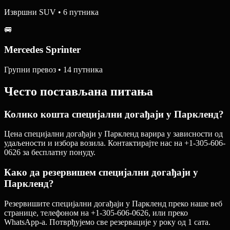
Извршни SUV • 6 путника
🚐
Mercedes Sprinter
Групни превоз • 14 путника
Често постављана питања
Колико кошта специјални догађаји у Паркленд?
Цена специјални догађаји у Паркленд варира у зависности од
удаљености и избора возила. Контактирајте нас на +1-305-606-
0626 за бесплатну понуду.
Како да резервишем специјални догађаји у
Паркленд?
Резервишите специјални догађаји у Паркленд преко наше веб
странице, телефоном на +1-305-606-0626, или преко
WhatsApp-а. Потврђујемо све резервације у року од 1 сата.