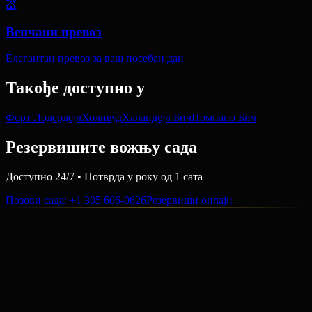
💒
Венчани превоз
Елегантан превоз за ваш посебан дан
Такође доступно у
Форт Лодердејл
Холивуд
Халандејл Бич
Помпано Бич
Резервишите вожњу сада
Доступно 24/7 • Потврда у року од 1 сата
Позови сада
: +1 305 606-0626
Резервиши онлајн