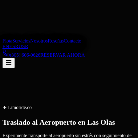
Flota
Servicios
Nosotros
Reseñas
Contacto
EN
ES
RU
SR
(305) 606-0626
RESERVAR AHORA
✈️
Limoride.co
Traslado al Aeropuerto
en
Las Olas
Experimente transporte al aeropuerto sin estrés con seguimiento de